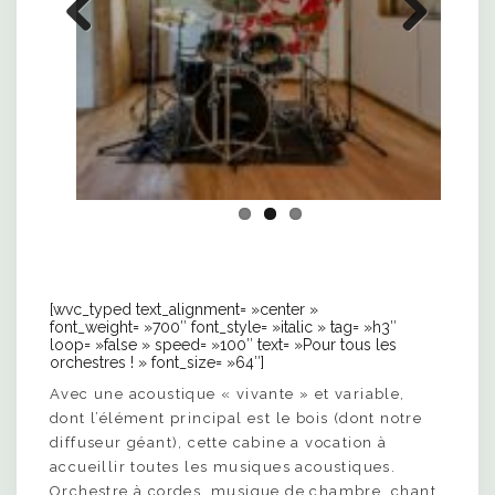
Previ
Next
ous
[wvc_typed text_alignment= »center »
font_weight= »700″ font_style= »italic » tag= »h3″
loop= »false » speed= »100″ text= »Pour tous les
orchestres ! » font_size= »64″]
Avec une acoustique « vivante » et variable,
dont l’élément principal est le bois (dont notre
diffuseur géant), cette cabine a vocation à
accueillir toutes les musiques acoustiques.
Orchestre à cordes, musique de chambre, chant