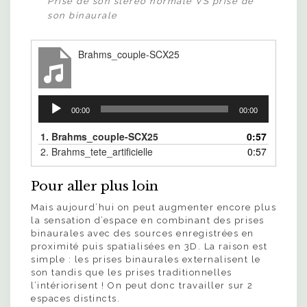
Prise de son stéréo normale VS prise de
son binaurale
Brahms_couple-SCX25
Lecteur
audio
00:00
00:00
1.
Brahms_couple-SCX25
0:57
2.
Brahms_tete_artificielle
0:57
Pour aller plus loin
Mais aujourd’hui on peut augmenter encore plus
la sensation d’espace en combinant des prises
binaurales avec des sources enregistrées en
proximité puis spatialisées en 3D. La raison est
simple : les prises binaurales externalisent le
son tandis que les prises traditionnelles
l’intériorisent ! On peut donc travailler sur 2
espaces distincts.